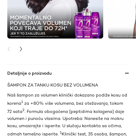
PREVIOUS CARD
NEXT CARD
Detaljnije o proizvodu
ŠAMPON ZA TANKU KOSU BEZ VOLUMENA
Naš šampon za volumen klinički dokazano podiže kosu od
1
korena
za +80% više volumena, bez otežavanja, tokom
2
72 sata
. Formula obogaćena [peptidima kolagena] daje
volumen i punoću vlasima. Upotreba: Nanesite na mokru
kosu, umasirajte i isperite. U slučaju kontakta sa očima,
1
odmah temeljno isperite.
Klinički test, 35 osoba, šampon,