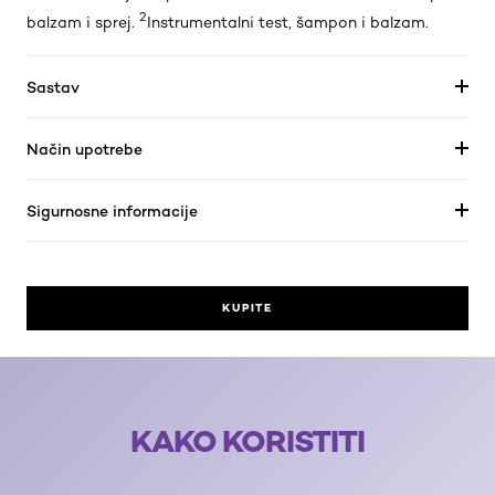
2
balzam i sprej.
Instrumentalni test, šampon i balzam.
Sastav
Način upotrebe
Sigurnosne informacije
KUPITE
skip slider
KAKO KORISTITI