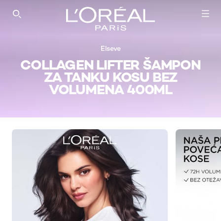
SEARCH THIS SITE
Elseve
COLLAGEN LIFTER ŠAMPON
ZA TANKU KOSU BEZ
VOLUMENA 400ML