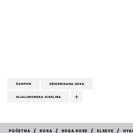
ŠAMPON
DEHIDRIRANA KOSA
HIJALURONSKA KISELINA
/
/
/
/
POČETNA
KOSA
NEGA KOSE
ELSEVE
HYA