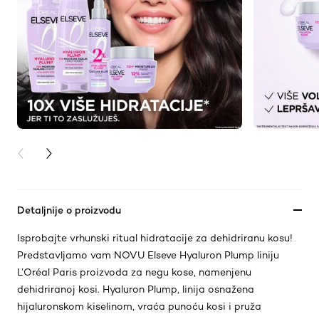
PREVIOUS CARD
NEXT CARD
Detaljnije o proizvodu
Isprobajte vrhunski ritual hidratacije za dehidriranu kosu!
Predstavljamo vam NOVU Elseve Hyaluron Plump liniju
L’Oréal Paris proizvoda za negu kose, namenjenu
dehidriranoj kosi. Hyaluron Plump, linija osnažena
hijaluronskom kiselinom, vraća punoću kosi i pruža