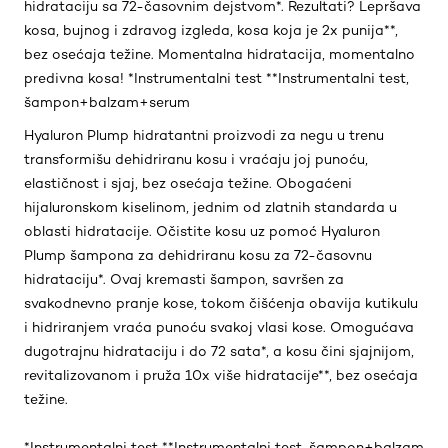
hidrataciju sa 72-časovnim dejstvom*. Rezultati? Lepršava
kosa, bujnog i zdravog izgleda, kosa koja je 2x punija**,
bez osećaja težine. Momentalna hidratacija, momentalno
predivna kosa! *Instrumentalni test **Instrumentalni test,
šampon+balzam+serum
Hyaluron Plump hidratantni proizvodi za negu u trenu
transformišu dehidriranu kosu i vraćaju joj punoću,
elastičnost i sjaj, bez osećaja težine. Obogaćeni
hijaluronskom kiselinom, jednim od zlatnih standarda u
oblasti hidratacije. Očistite kosu uz pomoć Hyaluron
Plump šampona za dehidriranu kosu za 72-časovnu
hidrataciju*. Ovaj kremasti šampon, savršen za
svakodnevno pranje kose, tokom čišćenja obavija kutikulu
i hidriranjem vraća punoću svakoj vlasi kose. Omogućava
dugotrajnu hidrataciju i do 72 sata*, a kosu čini sjajnijom,
revitalizovanom i pruža 10x više hidratacije**, bez osećaja
težine.
*Instrumentalni test **Instrumentalni test, šampon+balzam