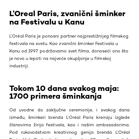
L’Oreal Paris, zvanični šminker
na Festivalu u Kanu
L’Oréal Paris je ponosni partner najprestižnijeg filmskog
festivala na svetu. Kao zvanični šminker Festivala u
Kanu od 1997. podržavamo svet filma, donoseći ono što
je novo u lepoti na najveće okupljanje u filmskoj
industriji.
Tokom 10 dana svakog maja:
1700 primera šminkanja
O
d uvodne do zaključne ceremonije, i svakog dana
između,
šminkeri brenda L’Oréal Paris kreiraju izglede
članovima žirija festivala, kao i našim ambasadorima.
Pod rukovodstvom kreativnog genija brenda L’Oréal