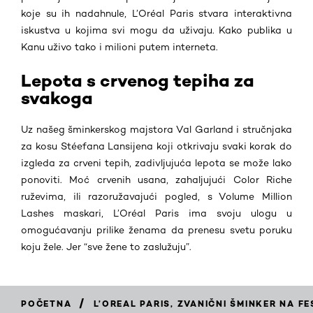
koje su ih nadahnule, L’Oréal Paris stvara interaktivna
iskustva u kojima svi mogu da uživaju. Kako publika u
Kanu uživo tako i milioni putem interneta.
Lepota s crvenog tepiha za
svakoga
Uz našeg šminkerskog majstora Val Garland i stručnjaka
za kosu Stéefana Lansijena koji otkrivaju svaki korak do
izgleda za crveni tepih, zadivljujuća lepota se može lako
ponoviti. Moć crvenih usana, zahaljujući Color Riche
ruževima, ili razoružavajući pogled, s Volume Million
Lashes maskari,
L’Oréal Paris ima svoju ulogu u
omogućavanju prilike ženama da prenesu svetu poruku
koju žele. Jer “sve žene to zaslužuju”.
/
POČETNA
L’OREAL PARIS, ZVANIČNI ŠMINKER NA F