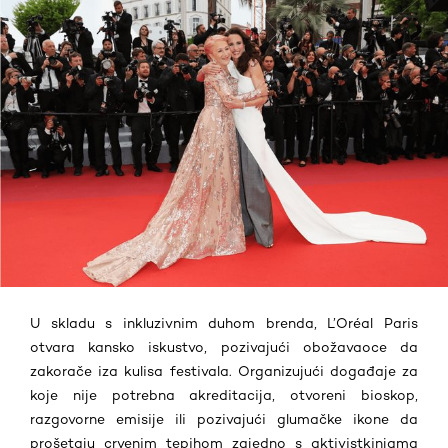
U skladu s inkluzivnim duhom brenda, L’Oréal Paris
otvara kansko iskustvo, pozivajući obožavaoce da
zakorače iza kulisa festivala. Organizujući događaje za
koje nije potrebna akreditacija, otvoreni bioskop,
razgovorne emisije ili
pozivajući glumačke ikone da
prošetaju crvenim tepihom zajedno s aktivistkinjama