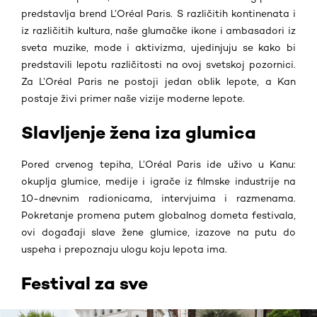
predstavlja brend L’Oréal Paris. S
različitih kontinenata i
iz različitih kultura, naše glumačke ikone i ambasadori iz
sveta muzike, mode i aktivizma, ujedinjuju se kako bi
predstavili lepotu različitosti na ovoj svetskoj pozornici
.
Za L’Oréal Paris ne postoji jedan oblik lepote, a Kan
postaje živi primer naše vizije moderne lepote.
Slavljenje žena iza glumica
Pored crvenog tepiha, L’Oréal Paris ide uživo u Kanu:
okuplja glumice, medije i igrače iz filmske industrije na
10-dnevnim radionicama, intervjuima i razmenama.
Pokretanje promena putem globalnog dometa festivala,
ovi događaji slave žene glumice, izazove na putu do
uspeha i prepoznaju ulogu koju lepota ima.
Festival za sve