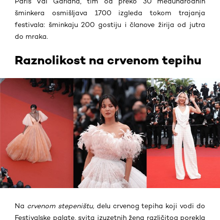
Paris Val Garland, tim od
preko 30 međunarodnih
šminkera osmišljava
1700 izgleda tokom trajanja
festivala: šminkaju 200 gostiju i članove žirija od jutra
do mraka.
Raznolikost na crvenom tepihu
Na
crvenom stepeništu,
delu crvenog tepiha koji vodi do
Festivalske palate, svita izuzetnih žena različitog porekla