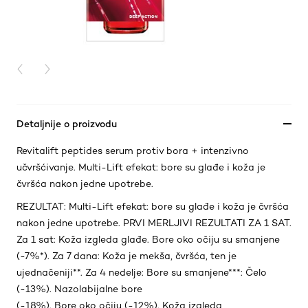
PREVIOUS CARD
NEXT CARD
Detaljnije o proizvodu
Revitalift peptides serum protiv bora + intenzivno
učvršćivanje. Multi-Lift efekat: bore su glađe i koža je
čvršća nakon jedne upotrebe.
REZULTAT: Multi-Lift efekat: bore su glađe i koža je čvršća
nakon jedne upotrebe. PRVI MERLJIVI REZULTATI ZA 1 SAT.
Za 1 sat: Koža izgleda glađe. Bore oko očiju su smanjene
(-7%*). Za 7 dana: Koža je mekša, čvršća, ten je
ujednačeniji**. Za 4 nedelje: Bore su smanjene***: Čelo
(-13%). Nazolabijalne bore
(-18%). Bore oko očiju (-12%). Koža izgleda