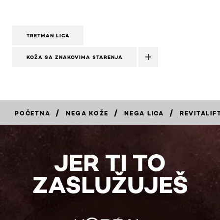
TRETMAN LICA
KOŽA SA ZNAKOVIMA STARENJA
/
/
/
POČETNA
NEGA KOŽE
NEGA LICA
REVITALIF
KUPITE
JER TI TO
ZASLUŽUJEŠ