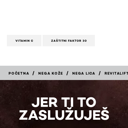
VITAMIN C
ZAŠTITNI FAKTOR 30
/
/
/
POČETNA
NEGA KOŽE
NEGA LICA
REVITALIF
KUPITE
JER TI TO
ZASLUŽUJEŠ