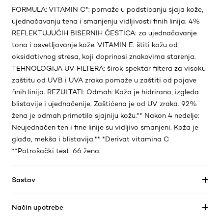
FORMULA: VITAMIN C*: pomaže u podsticanju sjaja kože,
ujednačavanju tena i smanjenju vidljivosti finih linija. 4%
REFLEKTUJUĆIH BISERNIH ČESTICA: za ujednačavanje
tona i osvetljavanje kože. VITAMIN E: štiti kožu od
oksidativnog stresa, koji doprinosi znakovima starenja.
TEHNOLOGIJA UV FILTERA: širok spektar filtera za visoku
zaštitu od UVB i UVA zraka pomaže u zaštiti od pojave
finih linija. REZULTATI: Odmah: Koža je hidrirana, izgleda
blistavije i ujednačenije. Zaštićena je od UV zraka. 92%
žena je odmah primetilo sjajniju kožu.** Nakon 4 nedelje:
Neujednačen ten i fine linije su vidljivo smanjeni. Koža je
glađa, mekša i blistavija.** *Derivat vitamina C
**Potrošački test, 66 žena.
Sastav
Način upotrebe