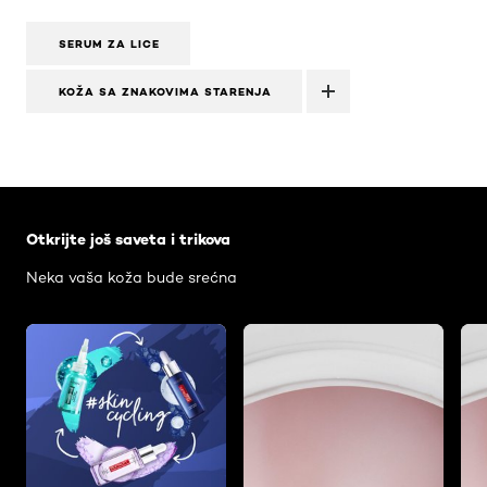
SERUM ZA LICE
KOŽA SA ZNAKOVIMA STARENJA
Skip the slider: Face Care Articles
Otkrijte još saveta i trikova
Neka vaša koža bude srećna