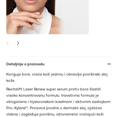
PREVIOUS CARD
NEXT CARD
Detaljnije o proizvodu
Koriguje bore, vraća koži jedrinu i obnavlja površinski sloj
kože.
Revitalift Laser Renew super serum protiv bora Sadrži
visoko koncentrovanu formulu. Inovativna formula je
obogaćena i hijaluronskom kiselinom i aktivnim sastojkom
Pro-Xylane™. Proizvod prodire u dermalni sloj, ojačava
vlakna i zaglađuje površinu, istovremeno vraćajući koži