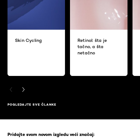
Skin Cycling
Retinol: šta je
tačno, a šta
netačno
PREVIOUS CARD
NEXT CARD
POGLEDAJTE SVE ČLANKE
Skip the slider: Full Range
Pridajte svom novom izgledu veći značaj: