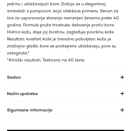
jedrinu i ublažavajući bore. Dobija se u elegantnoj
ambalaži s pumpicom, koja olakšava primenu. Serum za
lice za usporavanje starenja namenjen ženama preko 40
godina. Formula pruža trostruko delovanje protiv bora:
Hidrira kožu, daje joj čvrstinu, zaglađuje površinu kože.
Rezultati: kvalitet kože je trenutno poboljšan: koža je
značajno glađa, bore se postepeno ublažavaju, pore su
zategnute.*
*Klinički rezultati. Testirano na 60 žena.
Sastav
Način upotrebe
Sigurnosne informacije