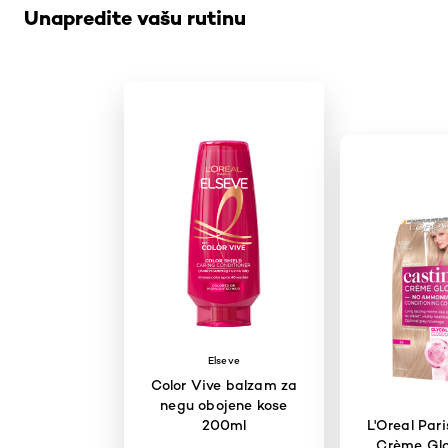
Unapredite vašu rutinu
Elseve
Color Vive balzam za
negu obojene kose
200ml
L'Oreal Par
Crème Glo