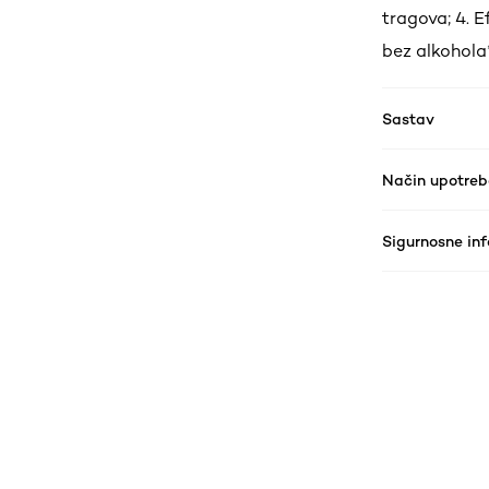
tragova; 4. E
bez alkohola*
Sastav
Način upotreb
Sigurnosne in