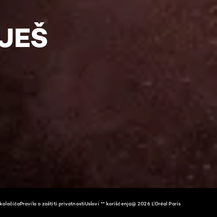
UJEŠ
olačića​
Pravila o zaštiti privatnosti
Uslovi ** korišćenja
@ 2026 L'Oréal Paris