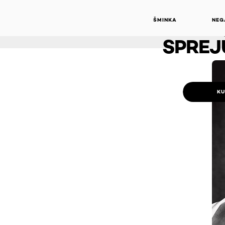
PRO
ŠMINKA
NEG
ANTIPER
SPREJ
KU