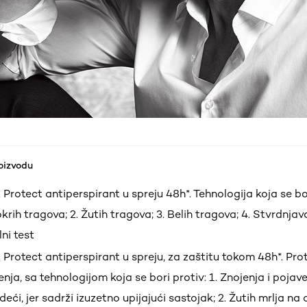
roizvodu
t Protect antiperspirant u spreju 48h*. Tehnologija koja se bor
krih tragova; 2. Žutih tragova; 3. Belih tragova; 4. Stvrdnja
ni test
t Protect antiperspirant u spreju, za zaštitu tokom 48h*. Prot
nja, sa tehnologijom koja se bori protiv: 1. Znojenja i pojav
eći, jer sadrži izuzetno upijajući sastojak; 2. Žutih mrlja na o