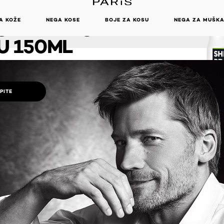
TECT
A KOŽE
NEGA KOSE
BOJE ZA KOSU
NEGA ZA MUŠK
SPIRANT U
U 150ML
PITE