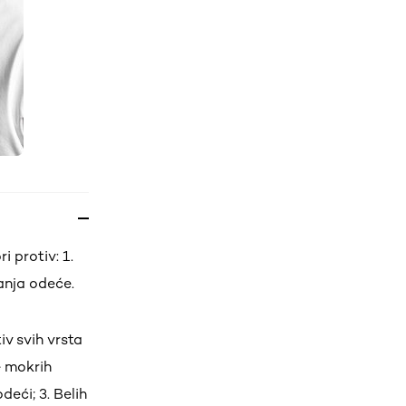
i protiv: 1.
vanja odeće.
iv svih vrsta
e mokrih
deći; 3. Belih