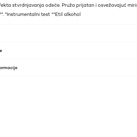
fekta stvrdnjavanja odeće. Pruža prijatan i osvežavajuć miri
*. *Instrumentalni test **Etil alkohol
e
formacije