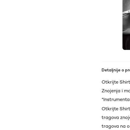
Detaljnije o p
Otkrijte Shir
Znojenja i mo
*Instrumental
Otkrijte Shir
tragova znoje
tragova na od