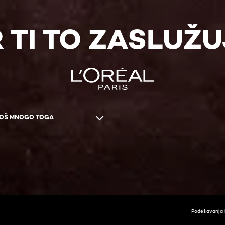
 TI TO ZASLUŽ
 JOŠ MNOGO TOGA
Podešavanja k