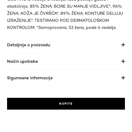
elastičnija. 85% ŽENA: BORE SU MANJE VIDLJIVE*; 96%
ŽENA: KOŽA JE ČVRŠĆA*; 89% ŽENA: KONTURE DELUJU
IZRAŽENIJE*. TESTIRANO POD DERMATOLOŠKOM
KONTROLOM. *Samoprocena, 53 žena, posle 4 nedelje.
Detaljnije o proizvodu
Način upotrebe
Sigurnosne informacije
KUPITE