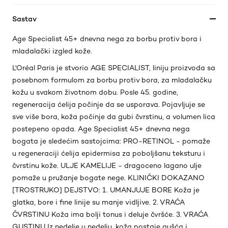
Sastav
Age Specialist 45+ dnevna nega za borbu protiv bora i
mladalački izgled kože.
L'Oréal Paris je stvorio AGE SPECIALIST, liniju proizvoda sa
posebnom formulom za borbu protiv bora, za mladalačku
kožu u svakom životnom dobu. Posle 45. godine,
regeneracija ćelija počinje da se usporava. Pojavljuje se
sve više bora, koža počinje da gubi čvrstinu, a volumen lica
postepeno opada. Age Specialist 45+ dnevna nega
bogata je sledećim sastojcima: PRO-RETINOL - pomaže
u regeneraciji ćelija epidermisa za poboljšanu teksturu i
čvrstinu kože. ULJE KAMELIJE - dragoceno lagano ulje
pomaže u pružanje bogate nege. KLINIČKI DOKAZANO
[TROSTRUKO] DEJSTVO: 1. UMANJUJE BORE Koža je
glatka, bore i fine linije su manje vidljive. 2. VRAĆA
ČVRSTINU Koža ima bolji tonus i deluje čvršće. 3. VRAĆA
GUSTINU Iz nedelje u nedelju, koža postaje gušća i