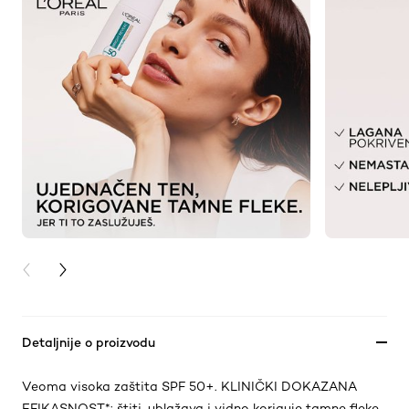
PREVIOUS CARD
NEXT CARD
Detaljnije o proizvodu
Veoma visoka zaštita SPF 50+. KLINIČKI DOKAZANA
EFIKASNOST*: štiti, ublažava i vidno koriguje tamne fleke.