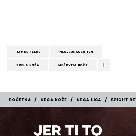
TAMNE FLEKE
NEUJEDNAČEN TEN
ZRELA KOŽA
MEŠOVITA KOŽA
/
/
/
POČETNA
NEGA KOŽE
NEGA LICA
BRIGHT RE
KUPITE
JER TI TO