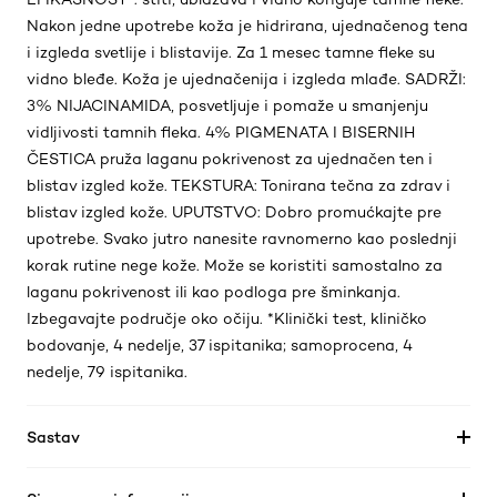
Nakon jedne upotrebe koža je hidrirana, ujednačenog tena
i izgleda svetlije i blistavije. Za 1 mesec tamne fleke su
vidno bleđe. Koža je ujednačenija i izgleda mlađe. SADRŽI:
3% NIJACINAMIDA, posvetljuje i pomaže u smanjenju
vidljivosti tamnih fleka. 4% PIGMENATA I BISERNIH
ČESTICA pruža laganu pokrivenost za ujednačen ten i
blistav izgled kože. TEKSTURA: Tonirana tečna za zdrav i
blistav izgled kože. UPUTSTVO: Dobro promućkajte pre
upotrebe. Svako jutro nanesite ravnomerno kao poslednji
korak rutine nege kože. Može se koristiti samostalno za
laganu pokrivenost ili kao podloga pre šminkanja.
Izbegavajte područje oko očiju. *Klinički test, kliničko
bodovanje, 4 nedelje, 37 ispitanika; samoprocena, 4
nedelje, 79 ispitanika.
Sastav