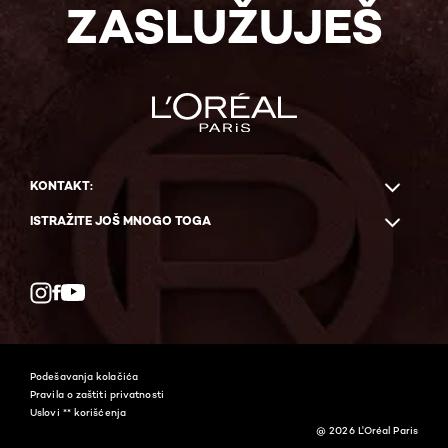
ZASLUŽUJEŠ
KONTAKT:
ISTRAŽITE JOŠ MNOGO TOGA
Facebook
YouTube
Instagram
Podešavanja kolačića​
Pravila o zaštiti privatnosti
Uslovi ** korišćenja
@ 2026 L'Oréal Paris