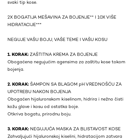
svaki tip kose.
2X BOGATIJA MEŠAVINA ZA BOJENJE** I 10X VIŠE
HIDRATACIJE***
NEGUJE VAŠU BOJU, VAŠE TEME I VAŠU KOSU
1. KORAK:
ZAŠTITNA KREMA ZA BOJENJE
Obogaćena negujućim agensima za zaštitu kose tokom
bojenja.
2. KORAK:
ŠAMPON SA BLAGOM pH VREDNOŠĆU ZA
UPOTREBU NAKON BOJENJA
Obogaćen hijaluronskom kiselinom, hidrira i nežno čisti
kožu glave i kosu od ostatka boje.
Otkriva bogatu, prirodnu boju.
3. KORAK:
NEGUJUĆA MASKA ZA BLISTAVOST KOSE
Zahvaljujući hijaluronskoj kiselini, hidratacijom zatvara