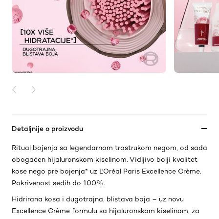
PREVIOUS CARD
NEXT CARD
Detaljnije o proizvodu
Ritual bojenja sa legendarnom trostrukom negom, od sada
obogaćen hijaluronskom kiselinom. Vidljivo bolji kvalitet
kose nego pre bojenja* uz L'Oréal Paris Excellence Crème.
Pokrivenost sedih do 100%.
Hidrirana kosa i dugotrajna, blistava boja – uz novu
Excellence Crème formulu sa hijaluronskom kiselinom, za