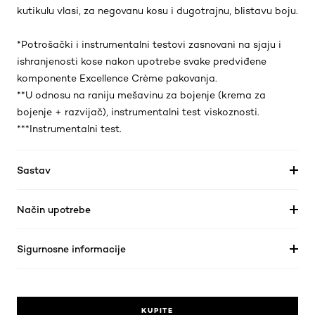
kutikulu vlasi, za negovanu kosu i dugotrajnu, blistavu boju.
*Potrošački i instrumentalni testovi zasnovani na sjaju i
ishranjenosti kose nakon upotrebe svake predviđene
komponente Excellence Crème pakovanja.
**U odnosu na raniju mešavinu za bojenje (krema za
bojenje + razvijač), instrumentalni test viskoznosti.
***Instrumentalni test.
Sastav
Način upotrebe
Sigurnosne informacije
KUPITE