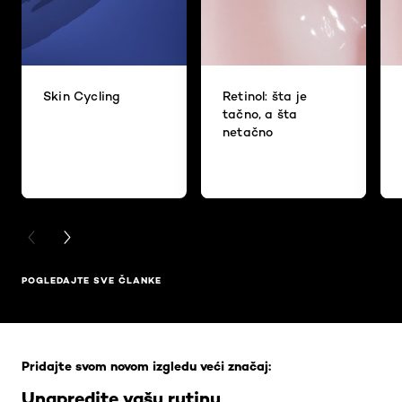
Skin Cycling
Retinol: šta je
tačno, a šta
netačno
PREVIOUS CARD
NEXT CARD
POGLEDAJTE SVE ČLANKE
Skip the slider: Full Range
Pridajte svom novom izgledu veći značaj:
Unapredite vašu rutinu