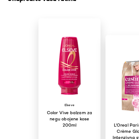
Elseve
Color Vive balzam za
negu obojene kose
200ml
L'Oreal Par
Crème Glo
Intenzivna s