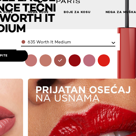
NCE TEČNI
A KOŽE
NEGA KOSE
BOJE ZA KOSU
NEGA ZA MUŠK
 WORTH IT
DIUM
Color
635 Worth It Medium
PITE