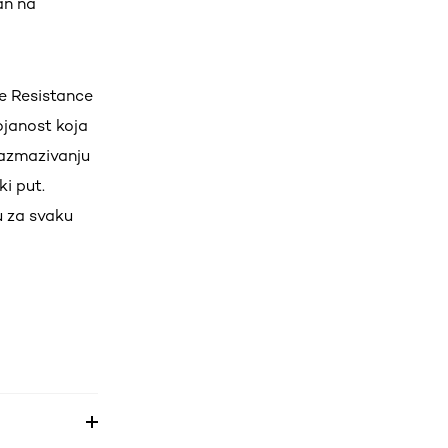
an na
ue Resistance
ojanost koja
razmazivanju
i put.
u za svaku