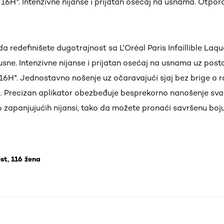
 16H*. Intenzivne nijanse i prijatan osećaj na usnama. Otpor
a redefinišete dugotrajnost sa L'Oréal Paris Infaillible Laq
usne. Intenzivne nijanse i prijatan osećaj na usnama uz post
 16H*. Jednostavno nošenje uz očaravajući sjaj bez brige o 
ju. Precizan aplikator obezbeđuje besprekorno nanošenje svak
 zapanjujućih nijansi, tako da možete pronaći savršenu boj
st, 116 žena