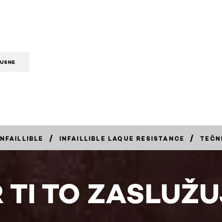
 USNE
/
/
INFAILLIBLE
INFAILLIBLE LAQUE RESISTANCE
TEČN
 TI TO ZASLUŽ