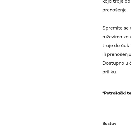
koja traje do
prenošenje.
Spremite se d
ruževima za 
traje do čak
ili prenošen
Dostupno u 6
priliku.
*Potrošački te
Sastav