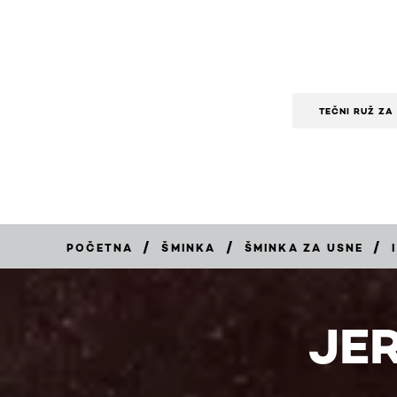
TEČNI RUŽ ZA
/
/
/
POČETNA
ŠMINKA
ŠMINKA ZA USNE
KUPITE
JER