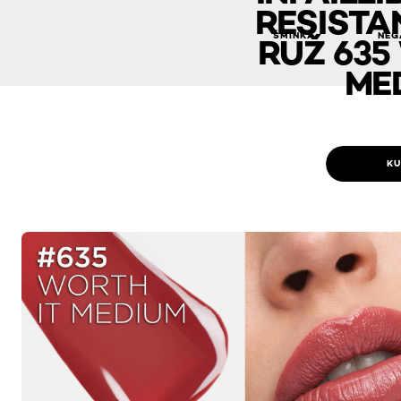
RESISTA
ŠMINKA
NEG
RUŽ 635
ME
KU