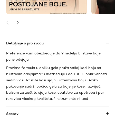
PREVIOUS CARD
NEXT CARD
Detaljnije o proizvodu
Préférence vam obezbeđuje do 9 nedelja blistave boje
pune odsjaja.
Prozirna formula u obliku gela pruža vašoj kosi boju sa
blistavim odsjajima.* Obezbeđuje i do 100% pokrivenosti
sedih vlasi. Pružite kosi sjajnu, intenzivnu boju. Svako
pakovanje sadrži bočicu gela za bojenje kose, razvijač,
balzam za zaštitu sjaja kose, uputstvo za upotrebu i par
rukavica visokog kvaliteta. *Instrumentalni test
Sastav